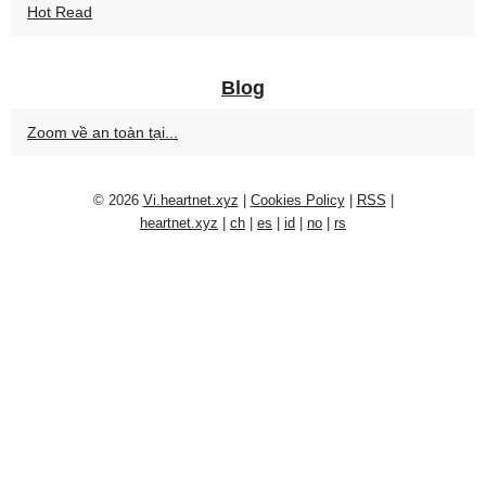
Hot Read
Blog
Zoom về an toàn tại...
© 2026
Vi.heartnet.xyz
|
Cookies Policy
|
RSS
|
heartnet.xyz
|
ch
|
es
|
id
|
no
|
rs